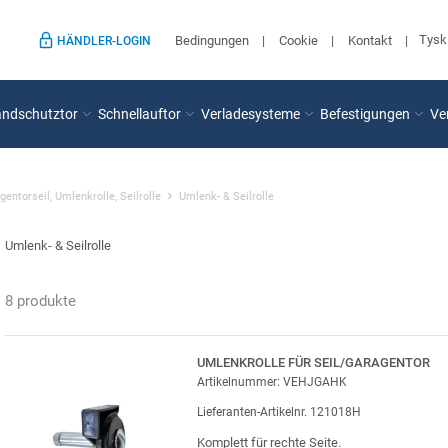
Tysk
Bedingungen
Cookie
Kontakt
HÄNDLER-LOGIN
andschutztor
Schnellauftor
Verladesysteme
Befestigungen
Ve
gentorseil, Umlenkrolle, Seilrolle
Umlenk- & Seilrolle
Umlenk- & Seilrolle
8 produkte
UMLENKROLLE FÜR SEIL/GARAGENTOR
Artikelnummer: VEHJGAHK
Lieferanten-Artikelnr. 121018H
Komplett für rechte Seite.