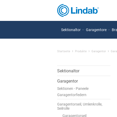
Sektionaltor
Garagentore
Br
Startseite
Produkte
Garagentor
Gara
Sektionaltor
Garagentor
Sektionen - Paneele
Garagentorfedern
Garagentorseil, Umlenkrolle,
Seilrolle
Garagentorseil