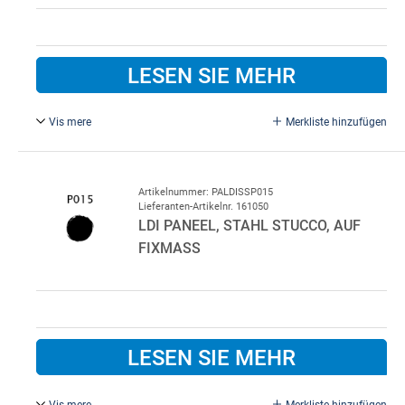
LESEN SIE MEHR
Vis mere
Merkliste hinzufügen
Weiß P010/P010.
Standardfarbe innen P010 Weiß.
Bitte im Bemerkungsfeld beim Kauf angeben, wenn eine
Artikelnummer: PALDISSP015
Lieferanten-Artikelnr. 161050
andere Innenfarbe gewünscht wird.
LDI PANEEL, STAHL STUCCO, AUF
FIXMASS
LESEN SIE MEHR
Vis mere
Merkliste hinzufügen