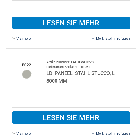
LESEN SIE MEHR
Vis mere
Merkliste hinzufügen
Schwarz P015/P010.
Standardfarbe innen P010 Weiß.
Bitte im Bemerkungsfeld beim Kauf angeben, wenn eine
Artikelnummer: PALDISSP02280
Lieferanten-Artikelnr. 161034
andere Innenfarbe gewünscht wird.
LDI PANEEL, STAHL STUCCO, L =
8000 MM
LESEN SIE MEHR
Vis mere
Merkliste hinzufügen