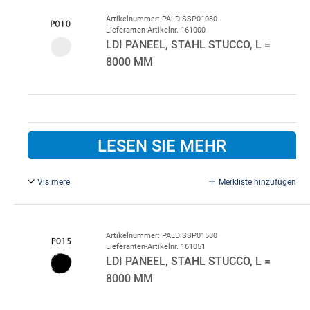
Artikelnummer: PALDISSP01080
Lieferanten-Artikelnr. 161000
LDI PANEEL, STAHL STUCCO, L =
8000 MM
LESEN SIE MEHR
Vis mere
Merkliste hinzufügen
Weiß P010/P010.
Standardfarbe innen P010 Weiß.
Bitte im Bemerkungsfeld beim Kauf angeben, wenn eine
Artikelnummer: PALDISSP01580
Lieferanten-Artikelnr. 161051
andere Innenfarbe gewünscht wird.
LDI PANEEL, STAHL STUCCO, L =
8000 MM