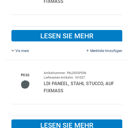
FIXMASS
LESEN SIE MEHR
Vis mere
Merkliste hinzufügen
Anthrazitgrau P035/P010.
Standardfarbe innen P010 Weiß.
Bitte im Bemerkungsfeld beim Kauf angeben, wenn eine
Artikelnummer: PALDISSP036
Lieferanten-Artikelnr. 161027
andere Innenfarbe gewünscht wird.
LDI PANEEL, STAHL STUCCO, AUF
FIXMASS
LESEN SIE MEHR