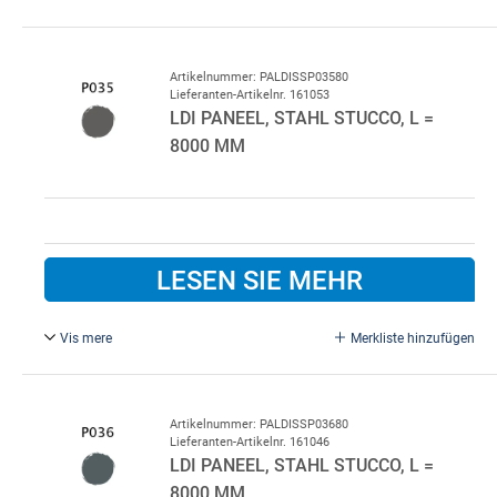
Hellgrau P022/P010.
Standardfarbe innen P010 Weiß.
Bitte im Bemerkungsfeld beim Kauf angeben, wenn eine
Artikelnummer: PALDISSP03580
Lieferanten-Artikelnr. 161053
andere Innenfarbe gewünscht wird.
LDI PANEEL, STAHL STUCCO, L =
8000 MM
LESEN SIE MEHR
Vis mere
Merkliste hinzufügen
Anthrazitgrau P035/P010.
Standardfarbe innen P010 Weiß.
Bitte im Bemerkungsfeld beim Kauf angeben, wenn eine
Artikelnummer: PALDISSP03680
Lieferanten-Artikelnr. 161046
andere Innenfarbe gewünscht wird.
LDI PANEEL, STAHL STUCCO, L =
8000 MM