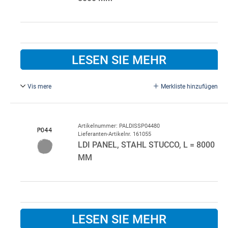
LESEN SIE MEHR
Vis mere
Merkliste hinzufügen
Graphitgrau P036/P010.
Standardfarbe innen P010 Weiß.
Bitte im Bemerkungsfeld beim Kauf angeben, wenn eine
Artikelnummer: PALDISSP04480
Lieferanten-Artikelnr. 161055
andere Innenfarbe gewünscht wird.
LDI PANEL, STAHL STUCCO, L = 8000
MM
LESEN SIE MEHR