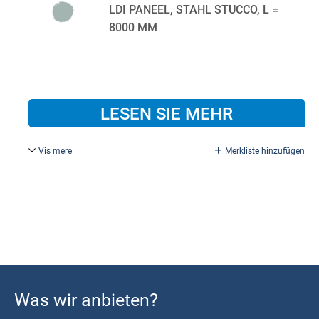
LDI PANEEL, STAHL STUCCO, L =
8000 MM
LESEN SIE MEHR
Vis mere
Merkliste hinzufügen
Achatgrau P461/P010.
Standardfarbe innen P010 Weiß.
Bitte im Bemerkungsfeld beim Kauf angeben, wenn eine
andere Innenfarbe gewünscht wird.
Was wir anbieten?