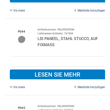
Vis mere
Merkliste hinzufügen
Graphitgrau P036/P010.
Standardfarbe innen P010 Weiß.
Bitte im Bemerkungsfeld beim Kauf angeben, wenn eine
Artikelnummer: PALDISSP044
Lieferanten-Artikelnr. 161054
andere Innenfarbe gewünscht wird.
LDI PANEEL, STAHL STUCCO, AUF
FIXMASS
LESEN SIE MEHR
Vis mere
Merkliste hinzufügen
Graualuminium P044/P010.
Standardfarbe innen P010 Weiß.
Bitte im Bemerkungsfeld beim Kauf angeben, wenn eine
Artikelnummer: PALDISSP045
Lieferanten-Artikelnr. 161015