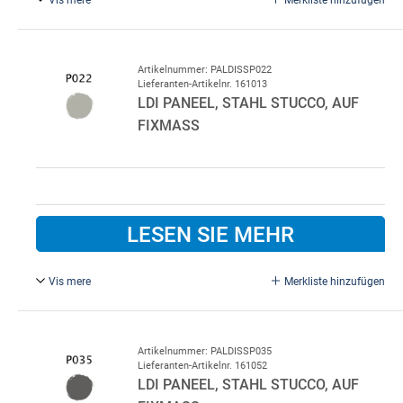
Schwarz P015/P010.
Standardfarbe innen P010 Weiß.
Bitte im Bemerkungsfeld beim Kauf angeben, wenn eine
Artikelnummer: PALDISSP022
Lieferanten-Artikelnr. 161013
andere Innenfarbe gewünscht wird.
LDI PANEEL, STAHL STUCCO, AUF
FIXMASS
LESEN SIE MEHR
Vis mere
Merkliste hinzufügen
Hellgrau P022/P010.
Standardfarbe innen P010 Weiß.
Bitte im Bemerkungsfeld beim Kauf angeben, wenn eine
Artikelnummer: PALDISSP035
Lieferanten-Artikelnr. 161052
andere Innenfarbe gewünscht wird.
LDI PANEEL, STAHL STUCCO, AUF