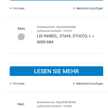
Vis mere
Merkliste hinzufügen
Graualuminium P044/P010.
Standardfarbe innen P010 Weiß.
Bitte im Bemerkungsfeld beim Kauf angeben, wenn eine
Artikelnummer: PALDISSP04580
Lieferanten-Artikelnr. 161014
andere Innenfarbe gewünscht wird.
LDI PANEEL, STAHL STUCCO, L =
8000 MM
LESEN SIE MEHR
Vis mere
Merkliste hinzufügen
Stahlmetallic P045/P010.
Standardfarbe innen P010 Weiß.
Bitte im Bemerkungsfeld beim Kauf angeben, wenn eine
Artikelnummer: PALDISSP46180
Lieferanten-Artikelnr. 161056
andere Innenfarbe gewünscht wird.