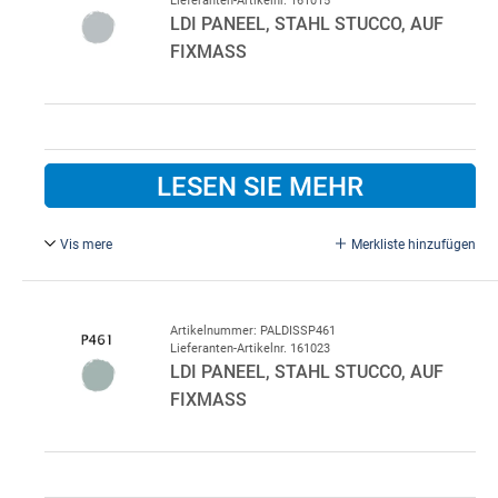
andere Innenfarbe gewünscht wird.
LDI PANEEL, STAHL STUCCO, AUF
FIXMASS
LESEN SIE MEHR
Vis mere
Merkliste hinzufügen
Stahlmetallic P045/P010.
Standardfarbe innen P010 Weiß.
Bitte im Bemerkungsfeld beim Kauf angeben, wenn eine
Artikelnummer: PALDISSP461
Lieferanten-Artikelnr. 161023
andere Innenfarbe gewünscht wird.
LDI PANEEL, STAHL STUCCO, AUF
FIXMASS