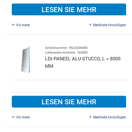
LESEN SIE MEHR
Vis mere
Merkliste hinzufügen
Achatgrau P461/P010.
Standardfarbe innen P010 Weiß.
Bitte im Bemerkungsfeld beim Kauf angeben, wenn eine
Artikelnummer: PALDIANA80
Lieferanten-Artikelnr. 160000
andere Innenfarbe gewünscht wird.
LDI-PANEEL ALU-STUCCO, L = 8000
MM
LESEN SIE MEHR
Vis mere
Merkliste hinzufügen
Alu Natur, L = 8000 mm. 600 x 46 mm.