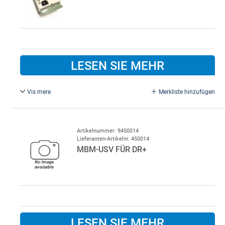
LESEN SIE MEHR
Vis mere
Merkliste hinzufügen
Für MBM-Schnelllauftor. Hauptplatine für Lindab
Schnellauftor DR+, 400 V , ohne Trafo
Artikelnummer: 9450014
Lieferanten-Artikelnr. 450014
MBM-USV FÜR DR+
LESEN SIE MEHR