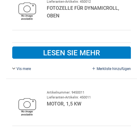
Lieferanten-Artikelnr. 450012
FOTOZELLE FÜR DYNAMICROLL,
OBEN
LESEN SIE MEHR
Vis mere
Merkliste hinzufügen
Lindab-Schnellauftor DR+, Ø18, IP67.
Topphotozelle/Abtaster für DR+ Schnellauftor. Sender und
Empfänger im gleichen Gehäuse. Misst den Abstand zur
Artikelnummer: 9450011
Lieferanten-Artikelnr. 450011
aufgerollten Torplane
MOTOR, 1,5 KW