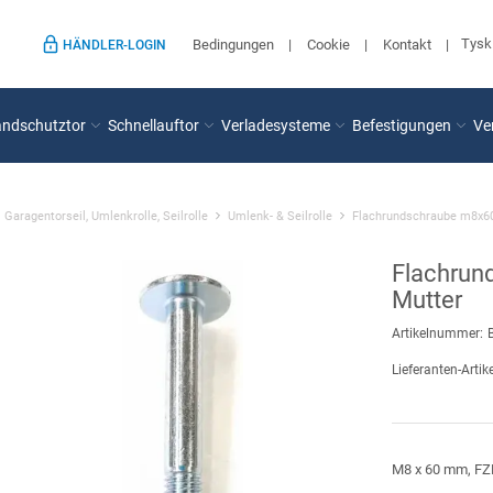
Tysk
Bedingungen
Cookie
Kontakt
HÄNDLER-LOGIN
andschutztor
Schnellauftor
Verladesysteme
Befestigungen
Ve
Garagentorseil, Umlenkrolle, Seilrolle
Umlenk- & Seilrolle
Flachrundschraube m8x60
Flachrun
Mutter
Artikelnummer:
Lieferanten-Artike
M8 x 60 mm, FZB