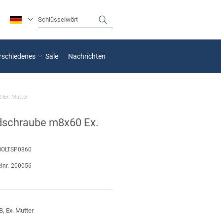
rschiedenes
Sale
Nachrichten
 Ex. Mutter
dschraube m8x60 Ex.
BOLTSP0860
lnr.
200056
, Ex. Mutter