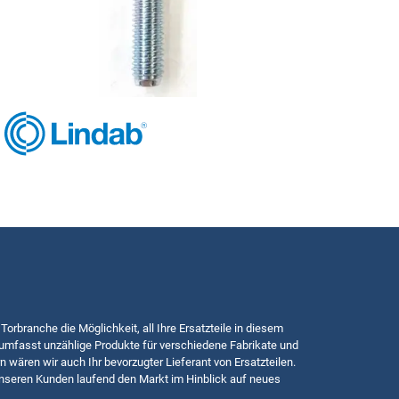
 Torbranche die Möglichkeit, all Ihre Ersatzteile in diesem
mfasst unzählige Produkte für verschiedene Fabrikate und
n wären wir auch Ihr bevorzugter Lieferant von Ersatzteilen.
nseren Kunden laufend den Markt im Hinblick auf neues