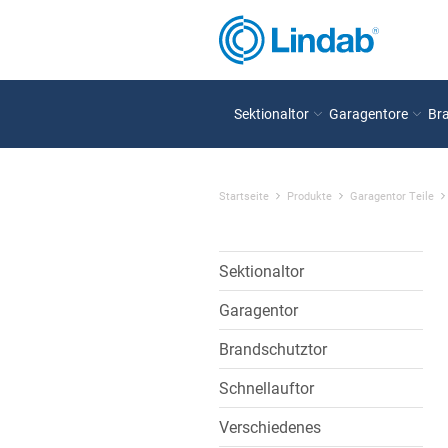
Sektionaltor
Garagentore
Br
Startseite
Produkte
Garagentor Teile
Sektionaltor
Garagentor
Brandschutztor
Schnellauftor
Verschiedenes