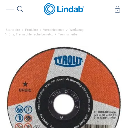
Startseite
Produkte
Verschiedenes
Werkzeug
Bits, Trennschleifscheiben etc.
Trennscheibe