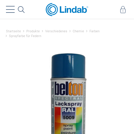
Startseite
Produkte
Verschiedenes
Chemie
Farben
Sprayfarbe für Federn