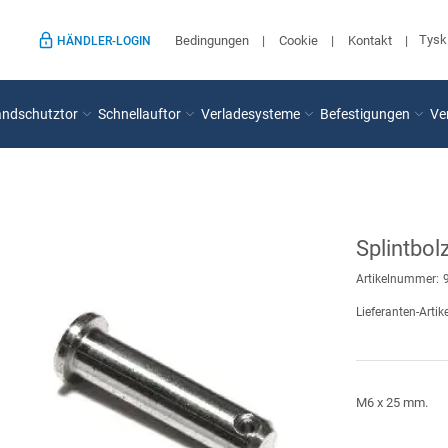
Tysk
Bedingungen
Cookie
Kontakt
HÄNDLER-LOGIN
andschutztor
Schnellauftor
Verladesysteme
Befestigungen
Ve
Splintbol
Artikelnummer:
Lieferanten-Artike
M6 x 25 mm.