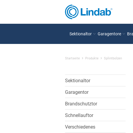
Sektionaltor
Garagentore
Br
Startseite
Produkte
Splintbolzen
Sektionaltor
Garagentor
Brandschutztor
Schnellauftor
Verschiedenes