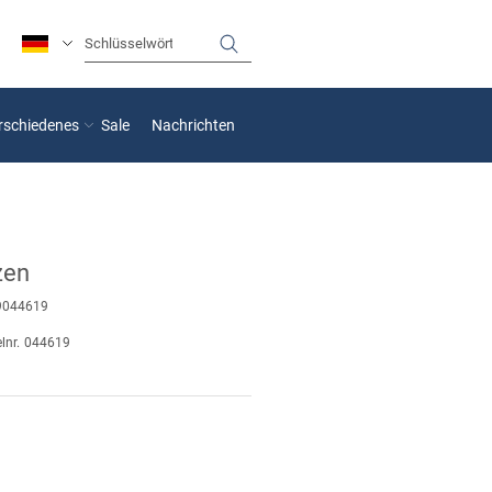
rschiedenes
Sale
Nachrichten
zen
9044619
lnr.
044619