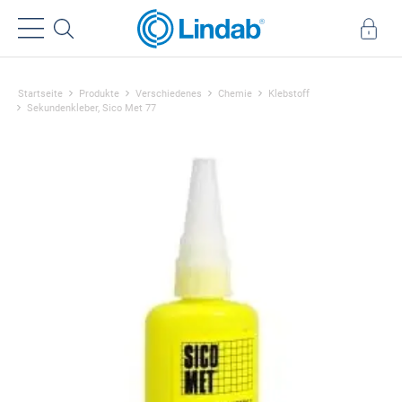
Startseite
Produkte
Verschiedenes
Chemie
Klebstoff
Sekundenkleber, Sico Met 77