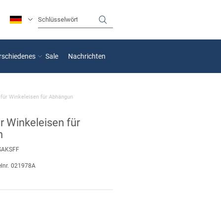
rschiedenes
Sale
Nachrichten
für Winkeleisen für Abhängun
r Winkeleisen für
n
SAKSFF
lnr.
021978A