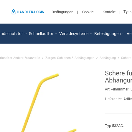
Tysk
Bedingungen
Cookie
Kontakt
HÄNDLER-LOGIN
andschutztor
Schnellauftor
Verladesysteme
Befestigungen
Ve
tionaltor Andere Ersatzteile
Zargen, Schienen & Abhängungen
Abhängung
Schere 
Schere fü
Abhängu
Artikelnummer:
Lieferanten-Artike
Typ 532AC.