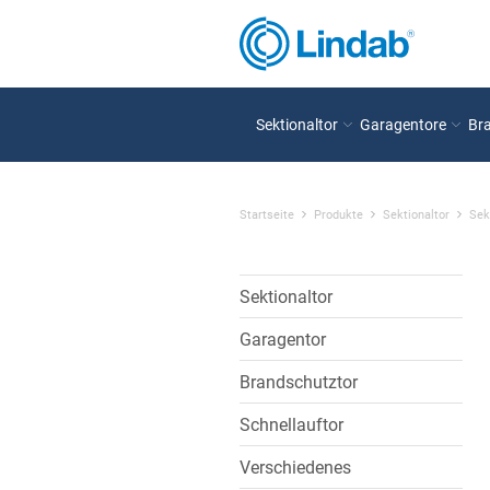
Sektionaltor
Garagentore
Br
Startseite
Produkte
Sektionaltor
Sek
Sektionaltor
Garagentor
Brandschutztor
Schnellauftor
Verschiedenes