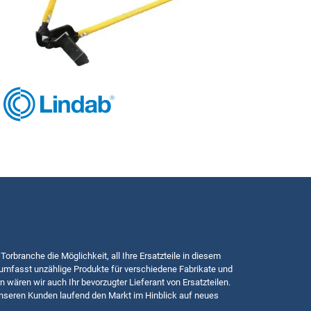
 Torbranche die Möglichkeit, all Ihre Ersatzteile in diesem
mfasst unzählige Produkte für verschiedene Fabrikate und
n wären wir auch Ihr bevorzugter Lieferant von Ersatzteilen.
nseren Kunden laufend den Markt im Hinblick auf neues