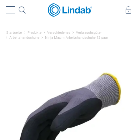
Startseite
Produkte
Verschiedenes
Verbrauchsgüter
Arbeitshandschuhe
Ninja Maxim Arbeitshandschuhe 12 paar