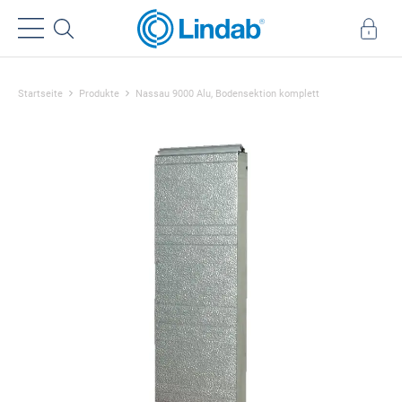
Startseite
Produkte
Nassau 9000 Alu, Bodensektion komplett