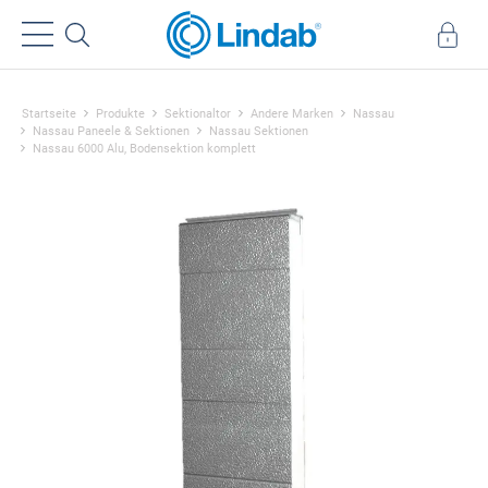
Startseite
Produkte
Sektionaltor
Andere Marken
Nassau
Nassau Paneele & Sektionen
Nassau Sektionen
Nassau 6000 Alu, Bodensektion komplett