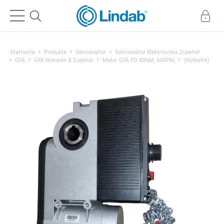
Startseite
Produkte
Sektionaltor
Sektionaltor Elektrisches Zubehör
GFA
GFA Motoren & Zubehör
Motor GFA FO 80NM, 60RPM, 1" (Notkette)