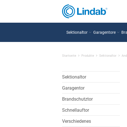
Sektionaltor
Garagentore
Br
Startseite
Produkte
Sektionaltor
And
Sektionaltor
Garagentor
Brandschutztor
Schnellauftor
Verschiedenes