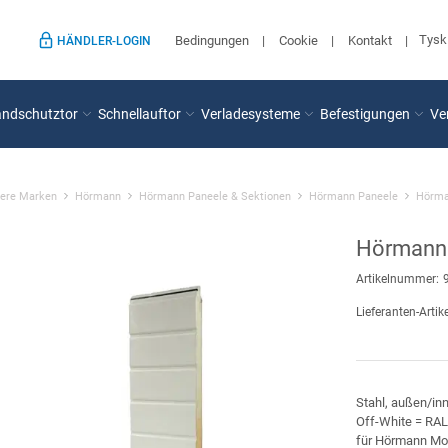
Tysk
Bedingungen
Cookie
Kontakt
HÄNDLER-LOGIN
andschutztor
Schnellauftor
Verladesysteme
Befestigungen
Ve
ere Marken
Hörmann
Hörmann Paneele & Sektionen
Hörmann Paneele
Hörma
Hörmann 
Artikelnummer:
Lieferanten-Artike
Stahl, außen/in
Off-White = RA
für Hörmann Mo