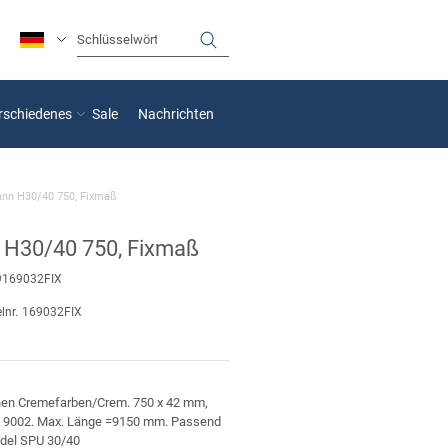
rschiedenes
Sale
Nachrichten
nn H30/40 750, Fixmaß
H30/40 750, Fixmaß
9169032FIX
lnr.
169032FIX
nen Cremefarben/Crem. 750 x 42 mm,
L 9002. Max. Länge =9150 mm. Passend
del SPU 30/40