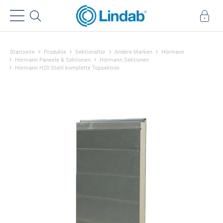
Startseite
Produkte
Sektionaltor
Andere Marken
Hörmann
Hörmann Paneele & Sektionen
Hörmann Sektionen
Hörmann H20 Stahl komplette Topsektion