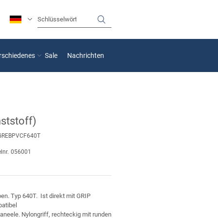
rschiedenes
Sale
Nachrichten
nststoff)
GREBPVCF640T
lnr.
056001
en. Typ 640T. Ist direkt mit GRIP
atibel
neele. Nylongriff, rechteckig mit runden