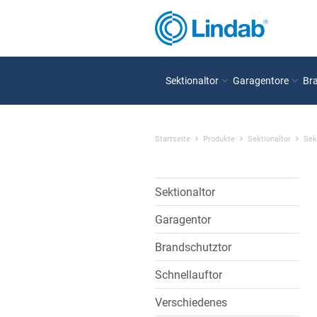
Sektionaltor
Garagentore
Br
Startseite
Produkte
Sektionaltor
Sek
Sektionaltor
Garagentor
Brandschutztor
Schnellauftor
Verschiedenes