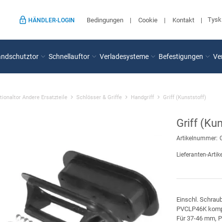
Tysk
Bedingungen
Cookie
Kontakt
HÄNDLER-LOGIN
andschutztor
Schnellauftor
Verladesysteme
Befestigungen
Ve
tionaltor Andere Ersatzteile
Schlösser & Griffe
Handgriff
Griff (Kunststoff)
Griff (Ku
Artikelnummer:
Lieferanten-Artike
Einschl. Schraub
PVCLP46K komp
Für 37-46 mm, Pa